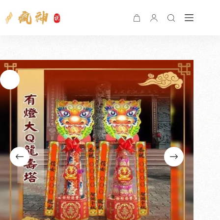
購
物
車