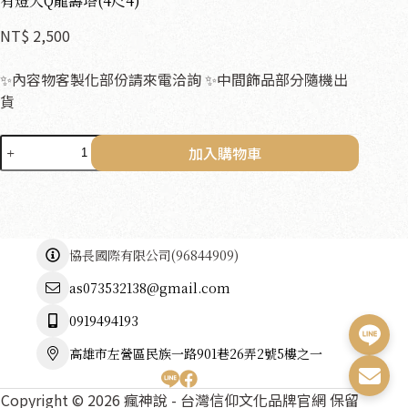
有燈大Q龍壽塔(4尺4)
NT$
2,500
✨內容物客製化部份請來電洽詢 ✨中間飾品部分隨機出
貨
有
加入購物車
燈
大
Q
龍
壽
協長國際有限公司
(
96844909
)
塔
(4
as073532138@gmail.com
尺
4)
0919494193
數
量
高雄市左營區民族一路901巷26弄2號5樓之一
Copyright © 2026 瘋神說 - 台灣信仰文化品牌官網 保留